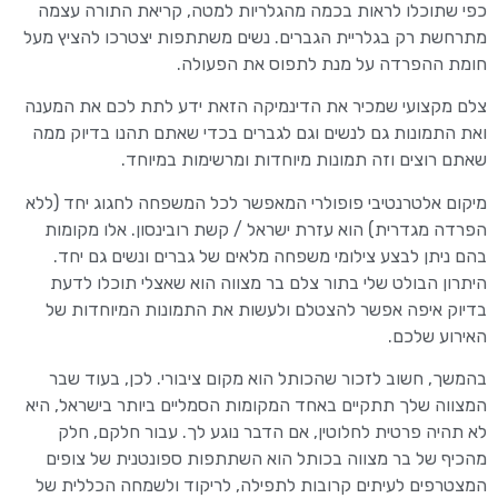
כפי שתוכלו לראות בכמה מהגלריות למטה, קריאת התורה עצמה
מתרחשת רק בגלריית הגברים. נשים משתתפות יצטרכו להציץ מעל
חומת ההפרדה על מנת לתפוס את הפעולה.
צלם מקצועי שמכיר את הדינמיקה הזאת ידע לתת לכם את המענה
ואת התמונות גם לנשים וגם לגברים בכדי שאתם תהנו בדיוק ממה
שאתם רוצים וזה תמונות מיוחדות ומרשימות במיוחד.
מיקום אלטרנטיבי פופולרי המאפשר לכל המשפחה לחגוג יחד (ללא
הפרדה מגדרית) הוא עזרת ישראל / קשת רובינסון. אלו מקומות
בהם ניתן לבצע צילומי משפחה מלאים של גברים ונשים גם יחד.
היתרון הבולט שלי בתור צלם בר מצווה הוא שאצלי תוכלו לדעת
בדיוק איפה אפשר להצטלם ולעשות את התמונות המיוחדות של
האירוע שלכם.
בהמשך, חשוב לזכור שהכותל הוא מקום ציבורי. לכן, בעוד שבר
המצווה שלך תתקיים באחד המקומות הסמליים ביותר בישראל, היא
לא תהיה פרטית לחלוטין, אם הדבר נוגע לך. עבור חלקם, חלק
מהכיף של בר מצווה בכותל הוא השתתפות ספונטנית של צופים
המצטרפים לעיתים קרובות לתפילה, לריקוד ולשמחה הכללית של