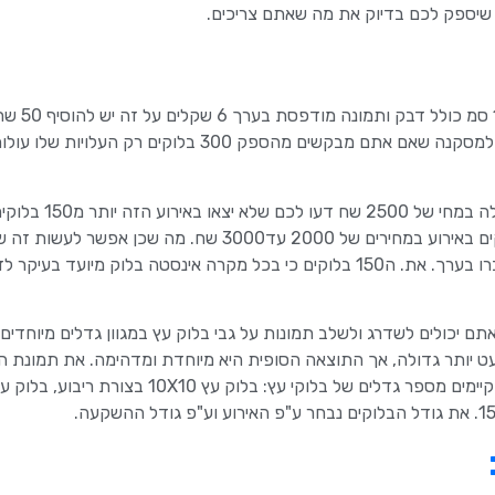
ם שיספק לכם בדיוק את מה שאתם צריכים.
חשוב להבהיר שמחיר חומר הגלם של ב
כלומר מי שנותן לכם הצעת מחיר של בלוקים ללא הגב
הוא גונב אותם… לכן אל. תצפו לכמות גדולה של בלוקים באירוע במחירים של 2000 עד3000 שח. מה שכן
מגנטים חומר גלם זול וגם בלוקים ללא הגבלה שלא יעברו בערך. את. ה150 בלוקים כי בכל מקרה אינסטה בלוק מיועד
ם יכולים לשדרג ולשלב תמונות על גבי בלוק עץ במגוון גדלים מיוחדים
ט יותר גדולה, אך התוצאה הסופית היא מיוחדת ומדהימה. את תמונת הב
להניח ואף לתלות בכל מקום בבית ולא רק על המקרר. קיימים מספר גדלים של בלוקי עץ: בלוק עץ 