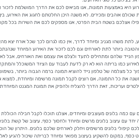
ירוע היא באמצעות תמונות, אנו מביאים לכם את הדרך המושלמת לזכור א
כולם אוהבים ומכירים. לא משנה היכן החלטתם לחגוג את האירוע, בין
אפילו אצלכם בשטח הבית הפרטי, אנו מספקים לכם את השירות בכל מקו
 לתת משהו מגניב ומיוחד לדרך, אין כמו לגרום לכך שכל אורח יצא מהא
הטובה ביותר לתת לאורחים וגם לכם לזכור את האירוע המיוחד שנהנתם 
פון הנייד שלהם ומתחילים לתעד ולצלם את עצמם ואת האורחים, אבל לא
לאירוע כמו בריתה הוא לא רק לדעת לעבוד עם הציוד המשוכלל והמתקדם
וך כל מצלמה של טלפון נייד להוציא תמונה ברמה הגבוה ביותר, בשימו
משנה את כל התמונה, אם רוצים לקבל תמונה מרשימה ומיוחדת, למצוא 
טרים ועריכות, זאת הדרך להצליח ולהפיק את תמונת המגנט המיוחדת ב
ם כמה בלונים מעוצבים ומיוחדים, אצלנו תוכלו לקבל חבילה הכוללת 
 יחד עם עיצוב בלונים מרשים ומיוחד ולחסוך כסף, עיצוב של קשת בלונים,
לכם קיפולי בלונים מרשימים ויחלק לאורחים שלכם בלונים. היתרון של הוס
עט כסף, במקום להשקיע בעיצוב מפואר ומיוחד לבריתה שיכול להגיע לאלפ