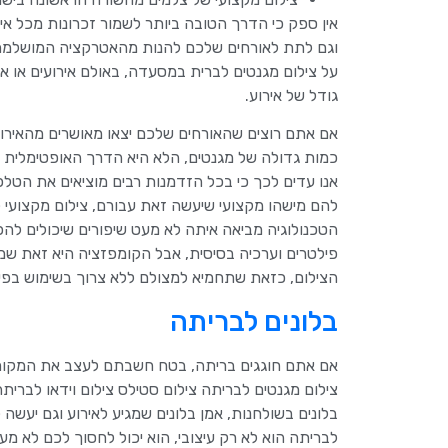
אין ספק כי הדרך הטובה ביותר לשמור זכרונות מכל א
וגם לתת לאורחים שלכם להנות מהאטרקציה המושלמת ש
על צילום מגנטים לברית במסעדה, באולם אירועים או 
גודל של אירוע.
אם אתם רוצים שהאורחים שלכם יצאו מאושרים מהאירוע,
כמות גדולה של מגנטים, הלא היא הדרך האופטימלית ו
אנו עדים לכך כי בכל הזדמנות רבים מוציאים את הטל
להם מישהו מקצועי שיעשה זאת עבורם, צילום מקצועי 
הטכנולוגיה מביאה איתה לא מעט שיפורים שיכולים להפ
פילטרים וערכיה בסיסית, אבל הקומפזציה היא זאת ש
הצילום, כזאת שתחמיא למצולם ללא צרוך בשימוש בפיל
בלונים לבריתה
אם אתם חוגגים בריתה, בטח חשבתם לעצב את המקום ע
צילום מגנטים לבריתה צילום סטילס צילום וידאו לבריתה
בלונים בשולחנות, אמן בלונים שמגיע לאירוע וגם יעשה 
לבריתה הוא לא רק עיצובי, הוא יכול לחסוך לכם לא מ