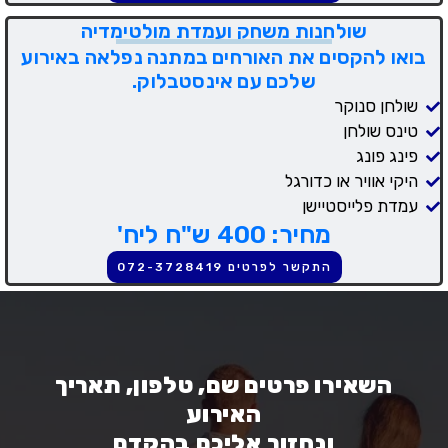
שולחנות משחק ועמדת מולטימדיה
בואו להקסים את האורחים במתנה נפלאה באירוע
שלכם עם אינסטבלוק.
שולחן סנוקר
טינס שולחן
פינג פונג
היקי אוויר או כדורגל
עמדת פלייסטיישן
מחיר: 400 ש"ח ליח'
התקשר לפרטים 072-3728419
השאירו פרטים שם, טלפון, תאריך
האירוע
ונחזור אליכם בהקדם