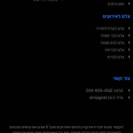
אמן בלונים
צלם לאירועים
צלם לעליה לתורה
צלם לבר מצווה
צלם לבת מצווה
צלם לבריתה
צלם לברית
צור קשר
טלפון: 054-806-6162
מייל: drmagnet.co.il
דוקטור מגנט חברה וותיקה בתחום האירועים מעל 5 שנים אנו עושים מגנטים
לאירועים ללא תיווך קבלני מישנה, את כל השירותים שאנו מציעים באתר