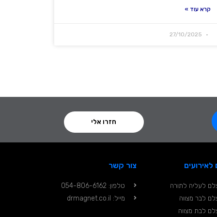
קרא עוד »
27/10/2025
חזרו אלי
לאירועים
צור קשר
לם לעליה לתורה
טלפון: 054-806-6162
לם לבר מצווה
מייל: drmagnet.co.il
לם לבת מצווה