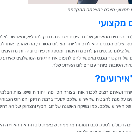
 מקצועי מצלם במצלמה מתקדמת
 מקצועי
לתי נשכחים מהאירוע שלכם. צילום מגנטים מדויק להפליא, ומאפשר לצל
ף, צילום מגנטים הוא לרוב זול יותר מצילום מסורתי, מה שהופך אותו לב
ת של צילום מגנטים הן לרוב מדהימות, ומספקות פירוט ובהירות מדהימי
סים של דוקטור מגנט מאפשר להם לתפוס את הרגעים המושלמים לאירוע 
ת הטובות ביותר עבור צילום האירוע שלך.
אירועים?
וחד ושאתם רוצים ללכוד אותו בצורה הכי יפה וייחודית שיש. צוות הצלמי
טים על מנת להבטיח שהאירוע שלכם יתועד ברמת הדיוק והפירוט הגבוהים
 האירוע שלכם, כמו נשיקה ראשונה של זוג, הכיף והצחוק של האורחים,
יבה ויכולים לספק לכם תמונות מהממות שבאמת לוכדות את האווירה היי
ות האירוע שלך יהיו מושלמות.