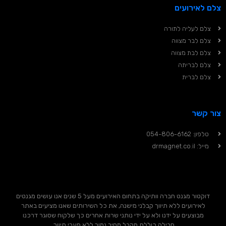
צלם לאירועים
צלם לעליה לתורה
צלם לבר מצווה
צלם לבת מצווה
צלם לבריתה
צלם לברית
צור קשר
טלפון: 054-806-6162
מייל: drmagnet.co.il
דוקטור מגנט חברה וותיקה בתחום האירועים מעל 5 שנים אנו עושים מגנטים
לאירועים ללא תיווך קבלני מישנה, את כל השירותים שאנו מציעים באתר
מבוצעים על ידנו ולא על ידי נותני שרות אחרים כך שלקוח שסוגר דרכנו
חבילה כוללת מקבל מחיר נמוך ללא פערי תיווך.