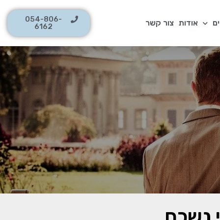
054-806-
ם
אודות
צור קשר
6162
 נשכח