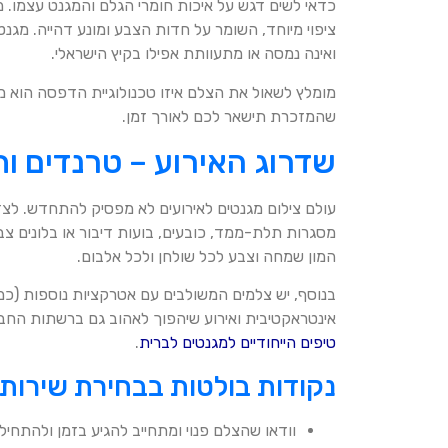
כדאי לשים דגש על איכות חומרי הגלם והמגנט עצמו. מגנ
ציפוי מיוחד, השומר על חדות הצבע ומונע דהייה. מגנ
ואינה נמסה או מתעוותת אפילו בקיץ הישראלי.
מומלץ לשאול את הצלם איזו טכנולוגיית הדפסה הוא 
שהמזכרת תישאר לכם לאורך זמן.
שדרוג האירוע – טרנדים ו
עולם צילום מגנטים לאירועים לא מפסיק להתחדש. לצד
מסגרות תלת-ממד, כובעים, בועות דיבור או בלונים צב
המון שמחה וצבע לכל שולחן ולכל אלבום.
בנוסף, יש צלמים המשולבים עם אטרקציות נוספות (כמו 
אינטראקטיבית ואירוע שיהפוך לאהוב גם ברשתות החבר
טיפים הייחודיים למגנטים לברית
.
נקודות בולטות בבחירת שירות 
וודאו שהצלם פנוי ומתחייב להגיע בזמן ולהתחי