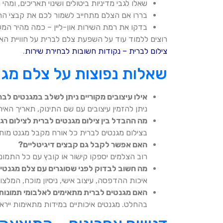
שאלו לגבי מדיניות ביטולים ושינוי תאריכים, ומ
בררו אם הצלם מתחייב לשמור לכם את קבצי הת
בדקו את רמת השירות און-ליין – כמה מהיר המע
רוצים ללמוד עוד על השפעת צלם לברית על חוויית הא
צילום לברית – נקודות חשובות לבחירת שירות
.
שאלות נפוצות על צלם מגנ
אילו עיצובים מקוריים ניתן לשלב במגנטים לב
ניתן להזמין עיצובים עם שם התינוק, תאריך האיר
מה ההבדל בין צילום מגנטים לברית לצילום רג
בצילום מגנטים לברית כל אורח מקבל מגנט מוחש
האם אפשר לקבל גם קבצים דיגיטליים?
רוב הצלמים יספקו קישור או קובץ עם כל התמונ
מה חשוב לבדוק לפני שסוגרים עם צלם מגנטי
איכות ההדפסה, עיצוב אישי, ניסיון מוכח, המלצות
האם מגנטים לברית מתאימים לאלבומי תמונו
בהחלט. מגנטים איכותיים במידות מתאימות ייר