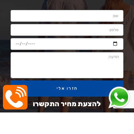
חזרו אלי
להצעת מחיר התקשרו
054-806-6162